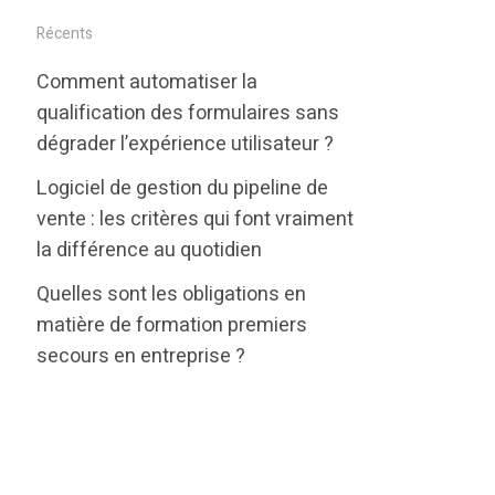
i
c
n
Récents
t
e
k
Comment automatiser la
t
b
e
qualification des formulaires sans
e
o
d
dégrader l’expérience utilisateur ?
r
o
i
Logiciel de gestion du pipeline de
k
n
vente : les critères qui font vraiment
la différence au quotidien
Quelles sont les obligations en
matière de formation premiers
secours en entreprise ?