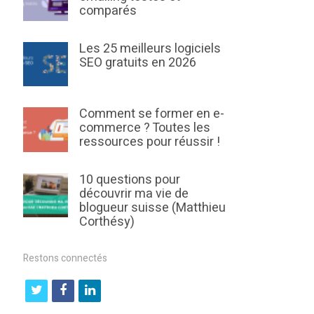
comparés
Les 25 meilleurs logiciels
SEO gratuits en 2026
Comment se former en e-
commerce ? Toutes les
ressources pour réussir !
10 questions pour
découvrir ma vie de
blogueur suisse (Matthieu
Corthésy)
Restons connectés
t
f
l
w
a
i