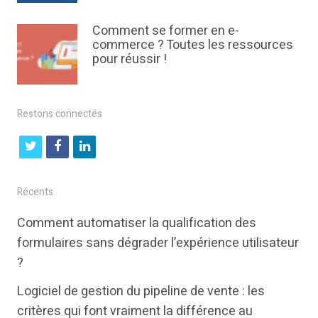
Comment se former en e-
commerce ? Toutes les ressources
pour réussir !
Restons connectés
t
f
l
w
a
i
i
c
n
Récents
t
e
k
Comment automatiser la qualification des
t
b
e
formulaires sans dégrader l’expérience utilisateur
e
o
d
?
r
o
i
Logiciel de gestion du pipeline de vente : les
k
n
critères qui font vraiment la différence au