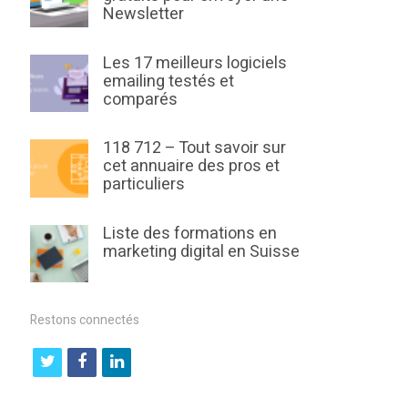
Newsletter
Les 17 meilleurs logiciels
emailing testés et
comparés
118 712 – Tout savoir sur
cet annuaire des pros et
particuliers
Liste des formations en
marketing digital en Suisse
Restons connectés
t
f
l
w
a
i