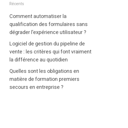
i
c
n
Récents
t
e
k
Comment automatiser la
t
b
e
qualification des formulaires sans
e
o
d
dégrader l’expérience utilisateur ?
r
o
i
Logiciel de gestion du pipeline de
k
n
vente : les critères qui font vraiment
la différence au quotidien
Quelles sont les obligations en
matière de formation premiers
secours en entreprise ?