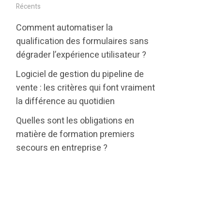
i
c
n
Récents
t
e
k
Comment automatiser la
t
b
e
qualification des formulaires sans
e
o
d
dégrader l’expérience utilisateur ?
r
o
i
Logiciel de gestion du pipeline de
k
n
vente : les critères qui font vraiment
la différence au quotidien
Quelles sont les obligations en
matière de formation premiers
secours en entreprise ?