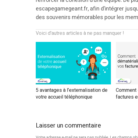
renforcer la cohésion d’une équipe. De pl
escapegamegeant.fr, afin d’intégrer jusqu
des souvenirs mémorables pour les memb
Voici d'autres articles à ne pas manquer !
5 avantages à l’externalisation de
Comment d
votre accueil téléphonique
factures e
Laisser un commentaire
Votre adresse e-mail ne sera pas publiée.
Les champs obl