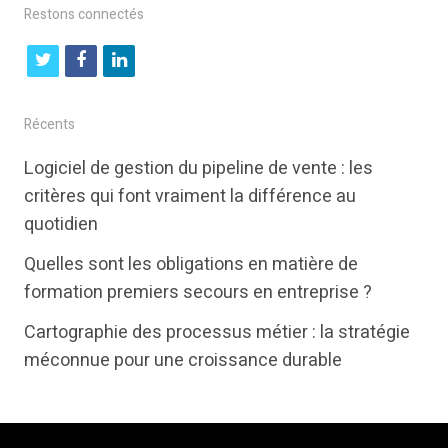
Restons connectés
t
f
l
w
a
i
i
c
n
Récents
t
e
k
Logiciel de gestion du pipeline de vente : les
t
b
e
critères qui font vraiment la différence au
e
o
d
quotidien
r
o
i
Quelles sont les obligations en matière de
k
n
formation premiers secours en entreprise ?
Cartographie des processus métier : la stratégie
méconnue pour une croissance durable