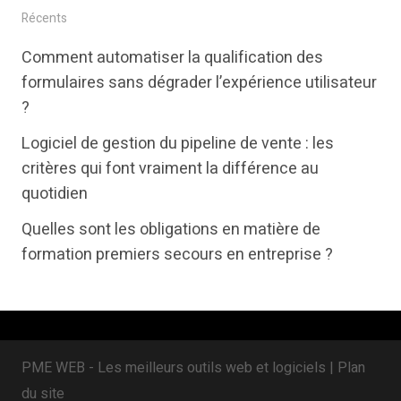
i
c
n
Récents
t
e
k
Comment automatiser la qualification des
t
b
e
formulaires sans dégrader l’expérience utilisateur
e
o
d
?
r
o
i
Logiciel de gestion du pipeline de vente : les
k
n
critères qui font vraiment la différence au
quotidien
Quelles sont les obligations en matière de
formation premiers secours en entreprise ?
PME WEB - Les meilleurs outils web et logiciels |
Plan
du site