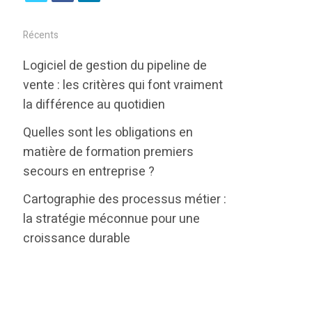
w
a
i
i
c
n
Récents
t
e
k
Logiciel de gestion du pipeline de
t
b
e
vente : les critères qui font vraiment
e
o
d
la différence au quotidien
r
o
i
Quelles sont les obligations en
k
n
matière de formation premiers
secours en entreprise ?
Cartographie des processus métier :
la stratégie méconnue pour une
croissance durable