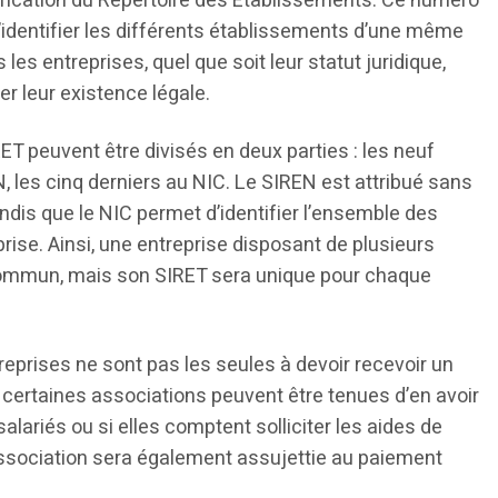
fication du Répertoire des Etablissements. Ce numéro
identifier les différents établissements d’une même
s les entreprises, quel que soit leur statut juridique,
r leur existence légale.
T peuvent être divisés en deux parties : les neuf
les cinq derniers au NIC. Le SIREN est attribué sans
tandis que le NIC permet d’identifier l’ensemble des
ise. Ainsi, une entreprise disposant de plusieurs
ommun, mais son SIRET sera unique pour chaque
treprises ne sont pas les seules à devoir recevoir un
 certaines associations peuvent être tenues d’en avoir
alariés ou si elles comptent solliciter les aides de
’association sera également assujettie au paiement