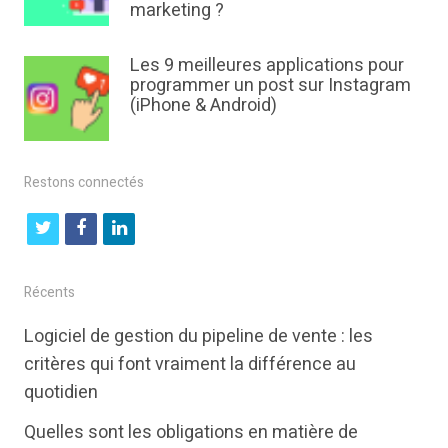
marketing ?
Les 9 meilleures applications pour
programmer un post sur Instagram
(iPhone & Android)
Restons connectés
t
f
l
w
a
i
i
c
n
Récents
t
e
k
Logiciel de gestion du pipeline de vente : les
t
b
e
critères qui font vraiment la différence au
e
o
d
quotidien
r
o
i
Quelles sont les obligations en matière de