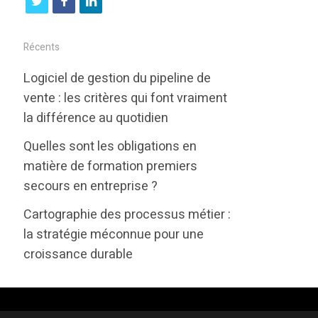
t
f
l
w
a
i
i
c
n
Récents
t
e
k
Logiciel de gestion du pipeline de
t
b
e
vente : les critères qui font vraiment
e
o
d
la différence au quotidien
r
o
i
Quelles sont les obligations en
k
n
matière de formation premiers
secours en entreprise ?
Cartographie des processus métier :
la stratégie méconnue pour une
croissance durable