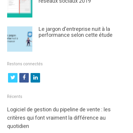
réseaux sociaux 2019
Le jargon d'entreprise nuit à la
performance selon cette étude
Restons connectés
t
f
l
w
a
i
i
c
n
Récents
t
e
k
Logiciel de gestion du pipeline de vente : les
t
b
e
critères qui font vraiment la différence au
e
o
d
quotidien