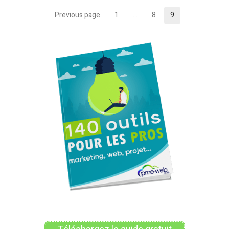
Pagination
Previous page
1
…
8
9
Page
Page
Page
des
publications