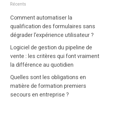
i
c
n
Récents
t
e
k
Comment automatiser la
t
b
e
qualification des formulaires sans
e
o
d
dégrader l’expérience utilisateur ?
r
o
i
Logiciel de gestion du pipeline de
k
n
vente : les critères qui font vraiment
la différence au quotidien
Quelles sont les obligations en
matière de formation premiers
secours en entreprise ?