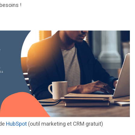
besoins !
 de
HubSpot
(outil marketing et CRM gratuit)