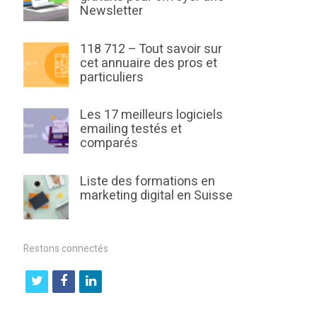
Newsletter
118 712 – Tout savoir sur
cet annuaire des pros et
particuliers
Les 17 meilleurs logiciels
emailing testés et
comparés
Liste des formations en
marketing digital en Suisse
Restons connectés
t
f
l
w
a
i