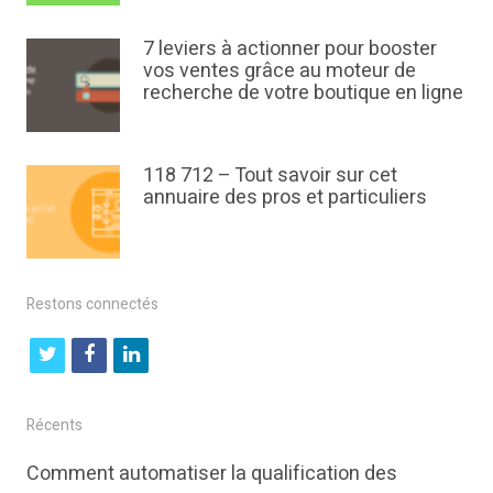
7 leviers à actionner pour booster
vos ventes grâce au moteur de
recherche de votre boutique en ligne
118 712 – Tout savoir sur cet
annuaire des pros et particuliers
Restons connectés
t
f
l
w
a
i
i
c
n
Récents
t
e
k
Comment automatiser la qualification des