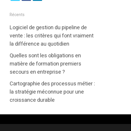
w
a
i
i
c
n
Récents
t
e
k
Logiciel de gestion du pipeline de
t
b
e
vente : les critères qui font vraiment
e
o
d
la différence au quotidien
r
o
i
Quelles sont les obligations en
k
n
matière de formation premiers
secours en entreprise ?
Cartographie des processus métier :
la stratégie méconnue pour une
croissance durable