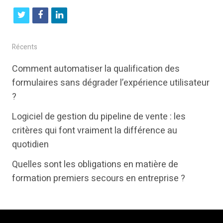
t
f
l
w
a
i
i
c
n
Récents
t
e
k
Comment automatiser la qualification des
t
b
e
formulaires sans dégrader l’expérience utilisateur
e
o
d
?
r
o
i
Logiciel de gestion du pipeline de vente : les
k
n
critères qui font vraiment la différence au
quotidien
Quelles sont les obligations en matière de
formation premiers secours en entreprise ?