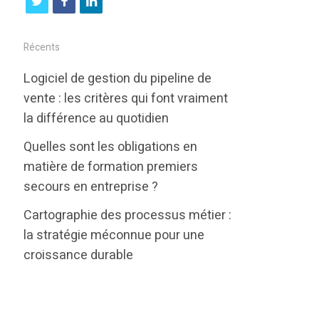
t
f
l
w
a
i
i
c
n
Récents
t
e
k
Logiciel de gestion du pipeline de
t
b
e
vente : les critères qui font vraiment
e
o
d
la différence au quotidien
r
o
i
Quelles sont les obligations en
k
n
matière de formation premiers
secours en entreprise ?
Cartographie des processus métier :
la stratégie méconnue pour une
croissance durable