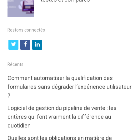
Restons connectés
t
f
l
w
a
i
i
c
n
Récents
t
e
k
Comment automatiser la qualification des
t
b
e
formulaires sans dégrader l’expérience utilisateur
e
o
d
?
r
o
i
Logiciel de gestion du pipeline de vente : les
k
n
critères qui font vraiment la différence au
quotidien
Quelles sont les obligations en matière de