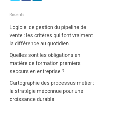
w
a
i
i
c
n
Récents
t
e
k
Logiciel de gestion du pipeline de
t
b
e
vente : les critères qui font vraiment
e
o
d
la différence au quotidien
r
o
i
Quelles sont les obligations en
k
n
matière de formation premiers
secours en entreprise ?
Cartographie des processus métier :
la stratégie méconnue pour une
croissance durable