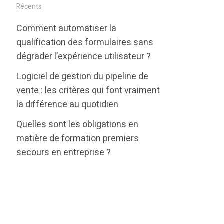
i
c
n
Récents
t
e
k
Comment automatiser la
t
b
e
qualification des formulaires sans
e
o
d
dégrader l’expérience utilisateur ?
r
o
i
Logiciel de gestion du pipeline de
k
n
vente : les critères qui font vraiment
la différence au quotidien
Quelles sont les obligations en
matière de formation premiers
secours en entreprise ?