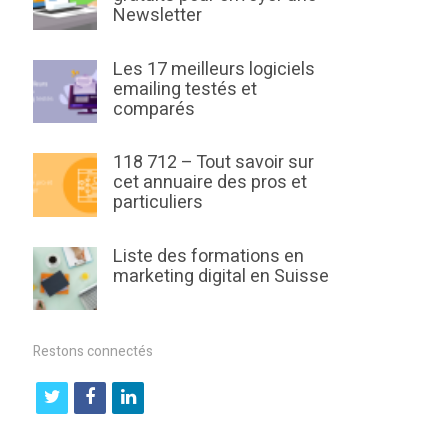
Newsletter
Les 17 meilleurs logiciels
emailing testés et
comparés
118 712 – Tout savoir sur
cet annuaire des pros et
particuliers
Liste des formations en
marketing digital en Suisse
Restons connectés
t
f
l
w
a
i