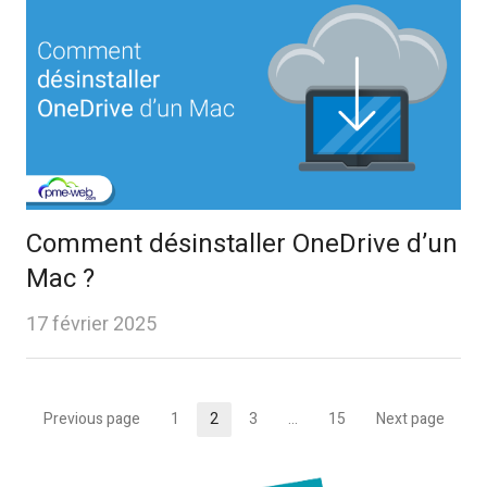
Comment désinstaller OneDrive d’un
Mac ?
17 février 2025
Pagination
Previous page
1
2
3
…
15
Next page
Page
Page
Page
Page
des