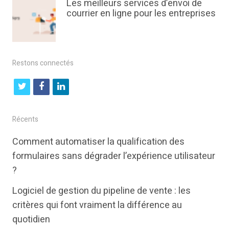
Les meilleurs services d’envoi de
courrier en ligne pour les entreprises
Restons connectés
t
f
l
w
a
i
i
c
n
Récents
t
e
k
Comment automatiser la qualification des
t
b
e
formulaires sans dégrader l’expérience utilisateur
e
o
d
?
r
o
i
Logiciel de gestion du pipeline de vente : les
k
n
critères qui font vraiment la différence au
quotidien