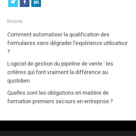
t
f
l
w
a
i
i
c
n
Récents
t
e
k
Comment automatiser la qualification des
t
b
e
formulaires sans dégrader l’expérience utilisateur
e
o
d
?
r
o
i
Logiciel de gestion du pipeline de vente : les
k
n
critères qui font vraiment la différence au
quotidien
Quelles sont les obligations en matière de
formation premiers secours en entreprise ?