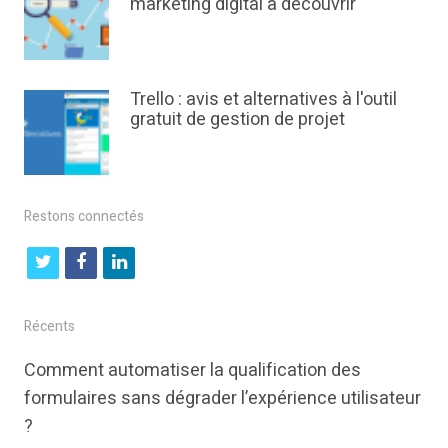
marketing digital à découvrir
Trello : avis et alternatives à l'outil
gratuit de gestion de projet
Restons connectés
t
f
l
w
a
i
i
c
n
Récents
t
e
k
Comment automatiser la qualification des
t
b
e
formulaires sans dégrader l’expérience utilisateur
e
o
d
?