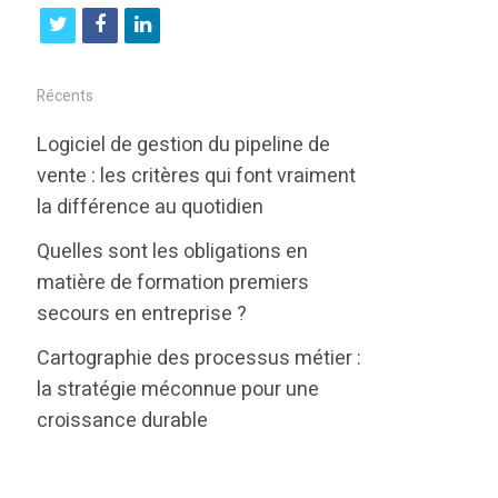
t
f
l
w
a
i
i
c
n
Récents
t
e
k
Logiciel de gestion du pipeline de
t
b
e
vente : les critères qui font vraiment
e
o
d
la différence au quotidien
r
o
i
Quelles sont les obligations en
k
n
matière de formation premiers
secours en entreprise ?
Cartographie des processus métier :
la stratégie méconnue pour une
croissance durable