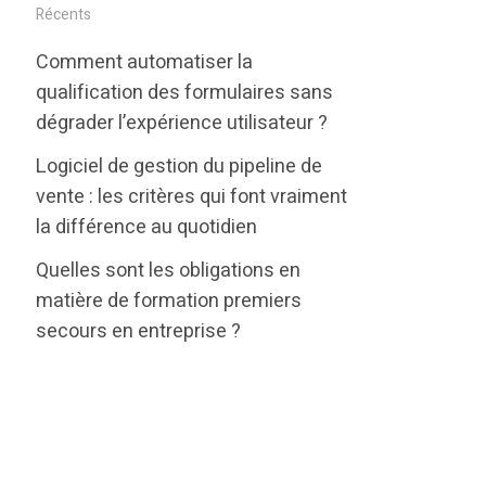
i
c
n
Récents
t
e
k
Comment automatiser la
t
b
e
qualification des formulaires sans
e
o
d
dégrader l’expérience utilisateur ?
r
o
i
Logiciel de gestion du pipeline de
k
n
vente : les critères qui font vraiment
la différence au quotidien
Quelles sont les obligations en
matière de formation premiers
secours en entreprise ?