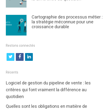
Cartographie des processus métier :
la stratégie méconnue pour une
croissance durable
Restons connectés
t
f
l
w
a
i
i
c
n
Récents
t
e
k
Logiciel de gestion du pipeline de vente : les
t
b
e
critères qui font vraiment la différence au
e
o
d
quotidien
r
o
i
Quelles sont les obligations en matière de