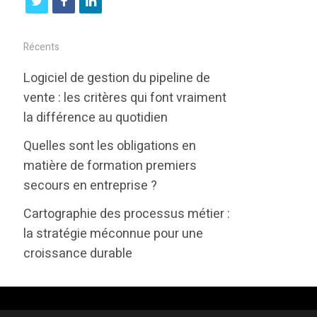
t
f
l
w
a
i
i
c
n
Récents
t
e
k
Logiciel de gestion du pipeline de
t
b
e
vente : les critères qui font vraiment
e
o
d
la différence au quotidien
r
o
i
Quelles sont les obligations en
k
n
matière de formation premiers
secours en entreprise ?
Cartographie des processus métier :
la stratégie méconnue pour une
croissance durable