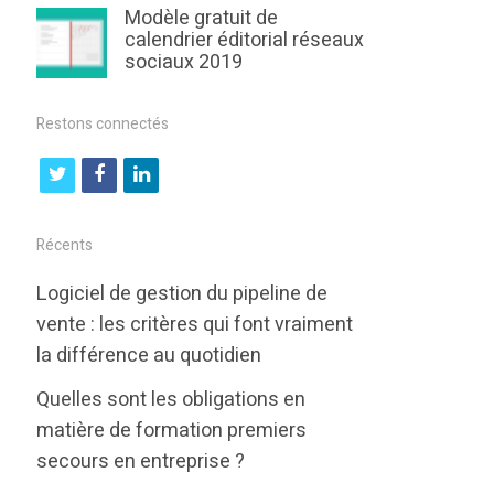
Modèle gratuit de
calendrier éditorial réseaux
sociaux 2019
Restons connectés
t
f
l
w
a
i
i
c
n
Récents
t
e
k
Logiciel de gestion du pipeline de
t
b
e
vente : les critères qui font vraiment
e
o
d
la différence au quotidien
r
o
i
Quelles sont les obligations en
k
n
matière de formation premiers
secours en entreprise ?