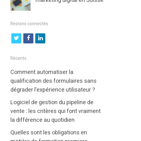
marketing digital en Suisse
Restons connectés
t
f
l
w
a
i
i
c
n
Récents
t
e
k
Comment automatiser la
t
b
e
qualification des formulaires sans
e
o
d
dégrader l’expérience utilisateur ?
r
o
i
Logiciel de gestion du pipeline de
k
n
vente : les critères qui font vraiment
la différence au quotidien
Quelles sont les obligations en