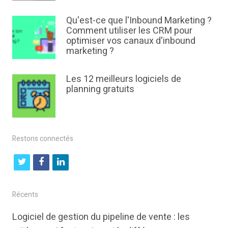
Qu'est-ce que l'Inbound Marketing ?
Comment utiliser les CRM pour
optimiser vos canaux d'inbound
marketing ?
Les 12 meilleurs logiciels de
planning gratuits
Restons connectés
t
f
l
w
a
i
i
c
n
Récents
t
e
k
Logiciel de gestion du pipeline de vente : les
t
b
e