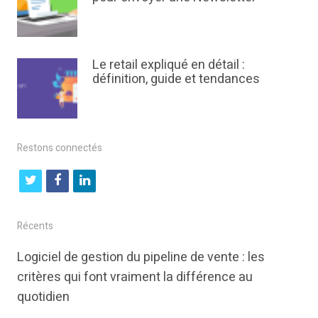
Le retail expliqué en détail :
définition, guide et tendances
Restons connectés
t
f
l
w
a
i
i
c
n
Récents
t
e
k
Logiciel de gestion du pipeline de vente : les
t
b
e
critères qui font vraiment la différence au
e
o
d
quotidien
r
o
i