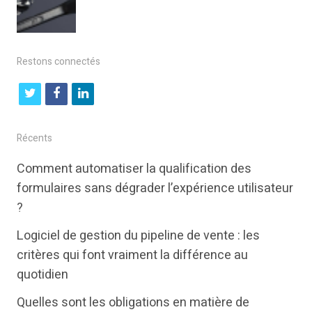
Restons connectés
t
f
l
w
a
i
i
c
n
Récents
t
e
k
Comment automatiser la qualification des
t
b
e
formulaires sans dégrader l’expérience utilisateur
e
o
d
?
r
o
i
Logiciel de gestion du pipeline de vente : les
k
n
critères qui font vraiment la différence au
quotidien
Quelles sont les obligations en matière de