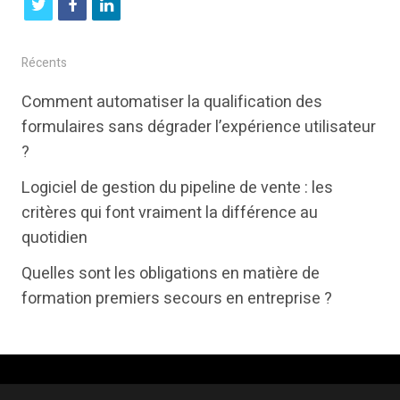
t
f
l
w
a
i
i
c
n
Récents
t
e
k
Comment automatiser la qualification des
t
b
e
formulaires sans dégrader l’expérience utilisateur
e
o
d
?
r
o
i
Logiciel de gestion du pipeline de vente : les
k
n
critères qui font vraiment la différence au
quotidien
Quelles sont les obligations en matière de
formation premiers secours en entreprise ?