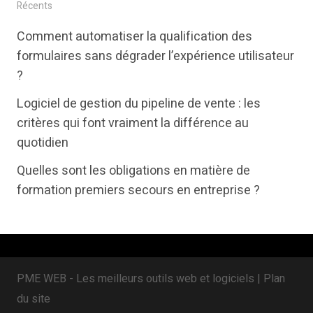
i
c
n
Récents
t
e
k
Comment automatiser la qualification des
t
b
e
formulaires sans dégrader l’expérience utilisateur
e
o
d
?
r
o
i
Logiciel de gestion du pipeline de vente : les
k
n
critères qui font vraiment la différence au
quotidien
Quelles sont les obligations en matière de
formation premiers secours en entreprise ?
PME WEB - Les meilleurs outils web et logiciels |
Plan
du site