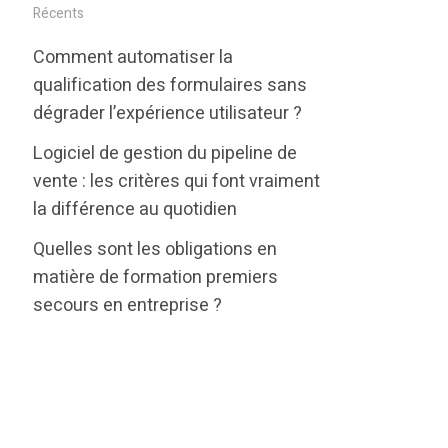
i
c
n
Récents
t
e
k
Comment automatiser la
t
b
e
qualification des formulaires sans
e
o
d
dégrader l’expérience utilisateur ?
r
o
i
Logiciel de gestion du pipeline de
k
n
vente : les critères qui font vraiment
la différence au quotidien
Quelles sont les obligations en
matière de formation premiers
secours en entreprise ?