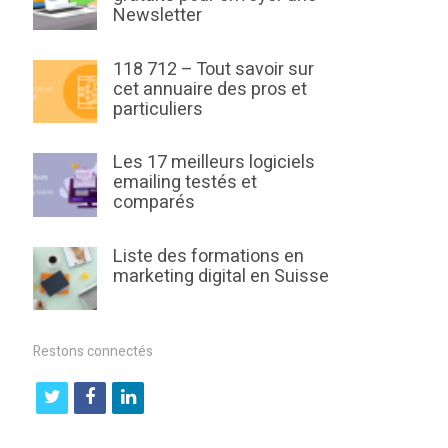
Newsletter
118 712 – Tout savoir sur
cet annuaire des pros et
particuliers
Les 17 meilleurs logiciels
emailing testés et
comparés
Liste des formations en
marketing digital en Suisse
Restons connectés
t
f
l
w
a
i