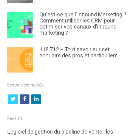
Qu'est-ce que l'Inbound Marketing ?
Comment utiliser les CRM pour
optimiser vos canaux d'inbound
marketing ?
118 712 – Tout savoir sur cet
annuaire des pros et particuliers
Restons connectés
t
f
l
w
a
i
i
c
n
Récents
t
e
k
Logiciel de gestion du pipeline de vente : les