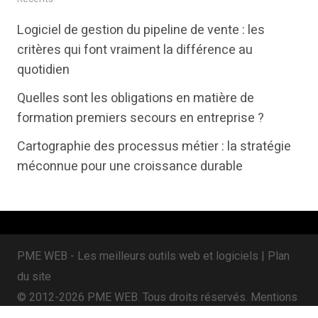
t
e
k
Logiciel de gestion du pipeline de vente : les
t
b
e
critères qui font vraiment la différence au
e
o
d
quotidien
r
o
i
Quelles sont les obligations en matière de
k
n
formation premiers secours en entreprise ?
Cartographie des processus métier : la stratégie
méconnue pour une croissance durable
PME WEB - Les meilleurs outils web et logiciels |
Plan
du site
© 2012-2026 PME WEB. Tous droits réservés.
Mentions