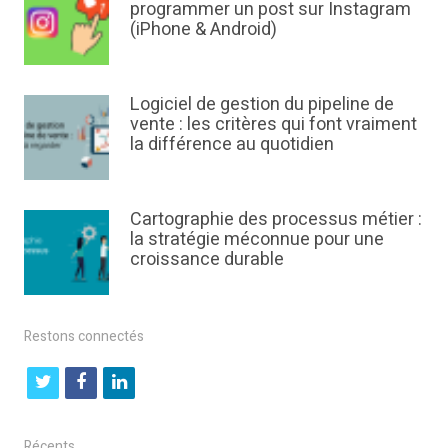
programmer un post sur Instagram
(iPhone & Android)
Logiciel de gestion du pipeline de
vente : les critères qui font vraiment
la différence au quotidien
Cartographie des processus métier :
la stratégie méconnue pour une
croissance durable
Restons connectés
t
f
l
w
a
i
i
c
n
Récents