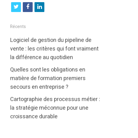
t
f
l
w
a
i
i
c
n
Récents
t
e
k
Logiciel de gestion du pipeline de
t
b
e
vente : les critères qui font vraiment
e
o
d
la différence au quotidien
r
o
i
Quelles sont les obligations en
k
n
matière de formation premiers
secours en entreprise ?
Cartographie des processus métier :
la stratégie méconnue pour une
croissance durable