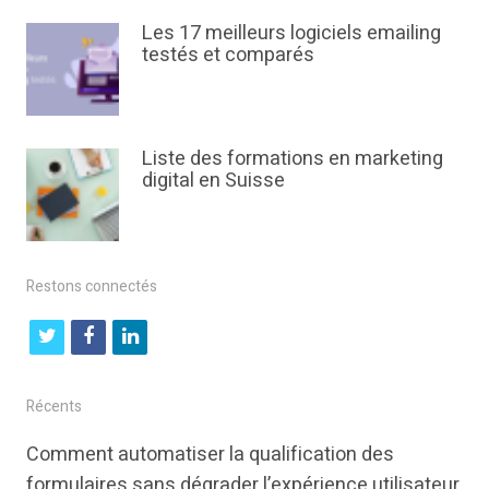
Les 17 meilleurs logiciels emailing
testés et comparés
Liste des formations en marketing
digital en Suisse
Restons connectés
t
f
l
w
a
i
i
c
n
Récents
t
e
k
Comment automatiser la qualification des
t
b
e
formulaires sans dégrader l’expérience utilisateur