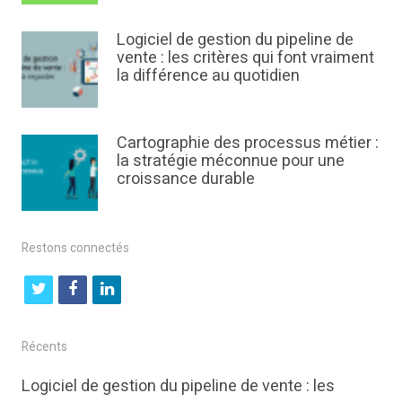
Logiciel de gestion du pipeline de
vente : les critères qui font vraiment
la différence au quotidien
Cartographie des processus métier :
la stratégie méconnue pour une
croissance durable
Restons connectés
t
f
l
w
a
i
i
c
n
Récents
t
e
k
Logiciel de gestion du pipeline de vente : les