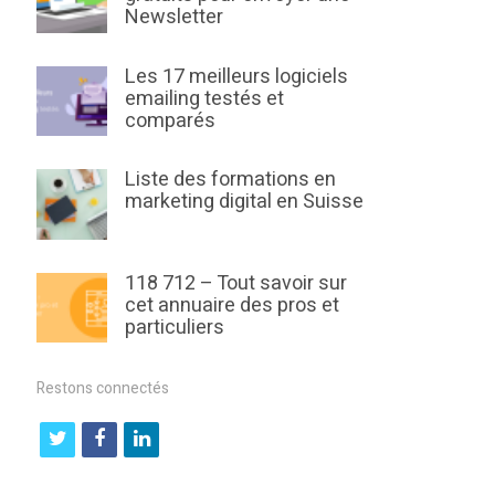
Newsletter
Les 17 meilleurs logiciels
emailing testés et
comparés
Liste des formations en
marketing digital en Suisse
118 712 – Tout savoir sur
cet annuaire des pros et
particuliers
Restons connectés
t
f
l
w
a
i