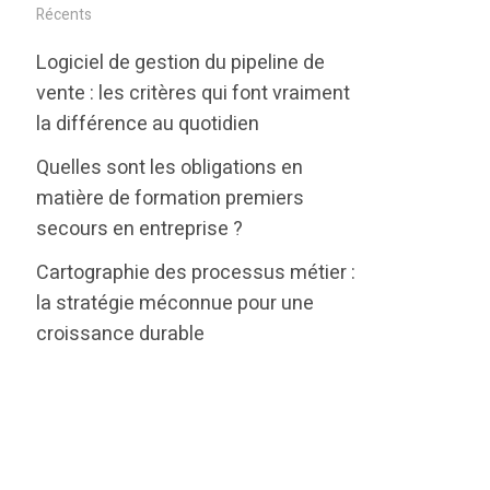
i
c
n
Récents
t
e
k
Logiciel de gestion du pipeline de
t
b
e
vente : les critères qui font vraiment
e
o
d
la différence au quotidien
r
o
i
Quelles sont les obligations en
k
n
matière de formation premiers
secours en entreprise ?
Cartographie des processus métier :
la stratégie méconnue pour une
croissance durable