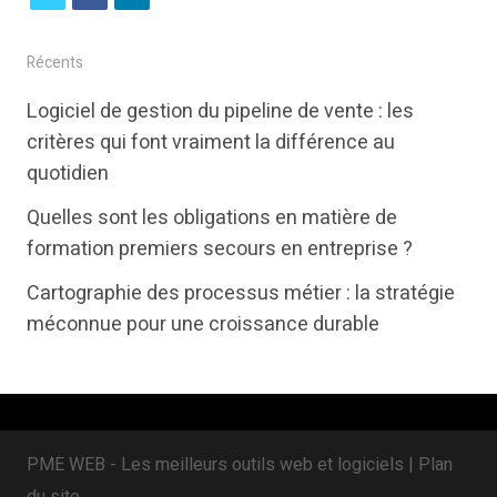
w
a
i
i
c
n
Récents
t
e
k
Logiciel de gestion du pipeline de vente : les
t
b
e
critères qui font vraiment la différence au
e
o
d
quotidien
r
o
i
Quelles sont les obligations en matière de
k
n
formation premiers secours en entreprise ?
Cartographie des processus métier : la stratégie
méconnue pour une croissance durable
PME WEB - Les meilleurs outils web et logiciels |
Plan