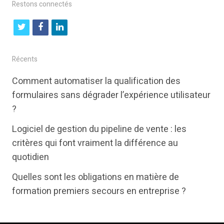
Restons connectés
t
f
l
w
a
i
i
c
n
Récents
t
e
k
Comment automatiser la qualification des
t
b
e
formulaires sans dégrader l’expérience utilisateur
e
o
d
?
r
o
i
Logiciel de gestion du pipeline de vente : les
k
n
critères qui font vraiment la différence au
quotidien
Quelles sont les obligations en matière de
formation premiers secours en entreprise ?