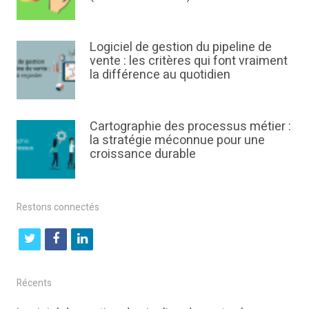
Logiciel de gestion du pipeline de
vente : les critères qui font vraiment
la différence au quotidien
Cartographie des processus métier :
la stratégie méconnue pour une
croissance durable
Restons connectés
t
f
l
w
a
i
i
c
n
Récents
t
e
k