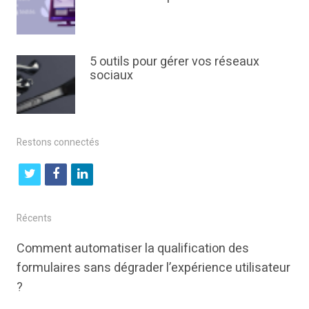
5 outils pour gérer vos réseaux
sociaux
Restons connectés
t
f
l
w
a
i
i
c
n
Récents
t
e
k
Comment automatiser la qualification des
t
b
e
formulaires sans dégrader l’expérience utilisateur
e
o
d
?
r
o
i