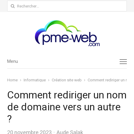
Rechercher :
Menu
Menu
Home
Informatique
Création site web
Comment rediriger un nom 
Comment rediriger un nom
de domaine vers un autre
?
Author
20 novembre 2023
Aude Salak