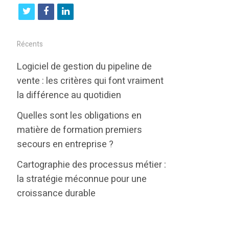
t
f
l
w
a
i
i
c
n
Récents
t
e
k
Logiciel de gestion du pipeline de
t
b
e
vente : les critères qui font vraiment
e
o
d
la différence au quotidien
r
o
i
Quelles sont les obligations en
k
n
matière de formation premiers
secours en entreprise ?
Cartographie des processus métier :
la stratégie méconnue pour une
croissance durable