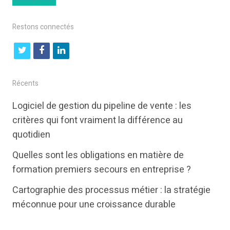
Restons connectés
t
f
l
w
a
i
i
c
n
Récents
t
e
k
Logiciel de gestion du pipeline de vente : les
t
b
e
critères qui font vraiment la différence au
e
o
d
quotidien
r
o
i
Quelles sont les obligations en matière de
k
n
formation premiers secours en entreprise ?
Cartographie des processus métier : la stratégie
méconnue pour une croissance durable