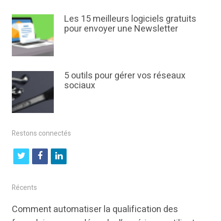
Les 15 meilleurs logiciels gratuits
pour envoyer une Newsletter
5 outils pour gérer vos réseaux
sociaux
Restons connectés
t
f
l
w
a
i
i
c
n
Récents
t
e
k
Comment automatiser la qualification des
t
b
e