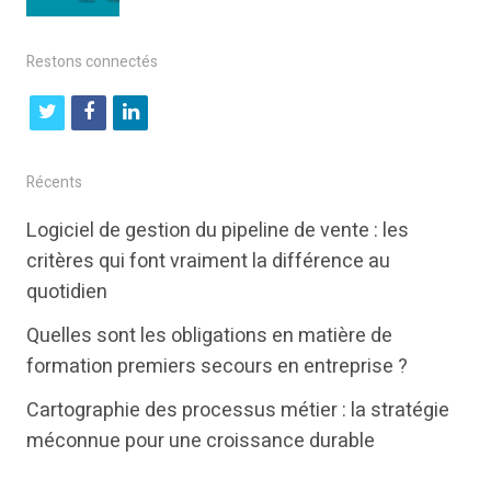
Restons connectés
t
f
l
w
a
i
i
c
n
Récents
t
e
k
Logiciel de gestion du pipeline de vente : les
t
b
e
critères qui font vraiment la différence au
e
o
d
quotidien
r
o
i
Quelles sont les obligations en matière de
k
n
formation premiers secours en entreprise ?
Cartographie des processus métier : la stratégie
méconnue pour une croissance durable