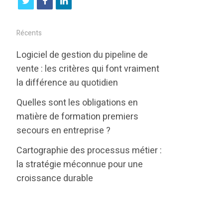
t
f
l
w
a
i
i
c
n
Récents
t
e
k
Logiciel de gestion du pipeline de
t
b
e
vente : les critères qui font vraiment
e
o
d
la différence au quotidien
r
o
i
Quelles sont les obligations en
k
n
matière de formation premiers
secours en entreprise ?
Cartographie des processus métier :
la stratégie méconnue pour une
croissance durable