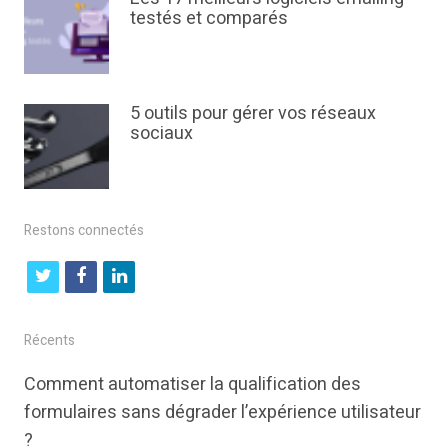
testés et comparés
5 outils pour gérer vos réseaux
sociaux
Restons connectés
t
f
l
w
a
i
i
c
n
Récents
t
e
k
Comment automatiser la qualification des
t
b
e
formulaires sans dégrader l’expérience utilisateur
e
o
d
?