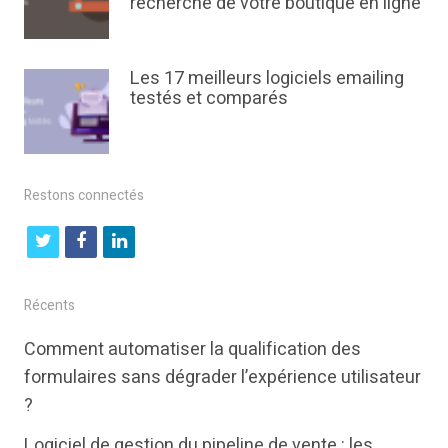
recherche de votre boutique en ligne
Les 17 meilleurs logiciels emailing
testés et comparés
Restons connectés
t
f
l
w
a
i
i
c
n
Récents
t
e
k
Comment automatiser la qualification des
t
b
e
formulaires sans dégrader l’expérience utilisateur
e
o
d
?
r
o
i
Logiciel de gestion du pipeline de vente : les