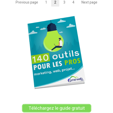
Pagination
Previous page
1
2
3
4
Next page
Page
Page
Page
Page
des
publications
Téléchargez le guide gratuit